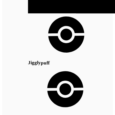
Jigglypuff