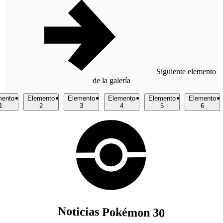
Siguiente elemento
de la galería
mento
Elemento
Elemento
Elemento
Elemento
Elemento
1
2
3
4
5
6
Item
1
of
7.
Noticias Pokémon 30